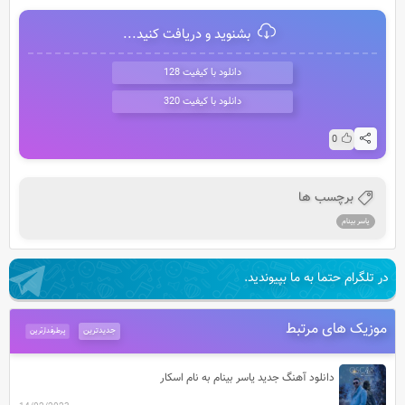
بشنوید و دریافت کنید...
دانلود با کیفیت 128
دانلود با کیفیت 320
0
برچسب ها
یاسر بینام
در تلگرام حتما به ما بپیوندید.
موزیک های مرتبط
جدیدترین
پرطرفدارترین
دانلود آهنگ جدید یاسر بینام به نام اسکار