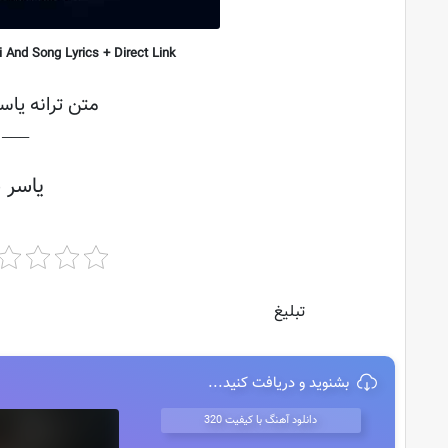
 And Song Lyrics + Direct Link
متن ترانه یاس
├───
یاسر 
تبلیغ
بشنوید و دریافت کنید...
دانلود آهنگ با کیفیت 320