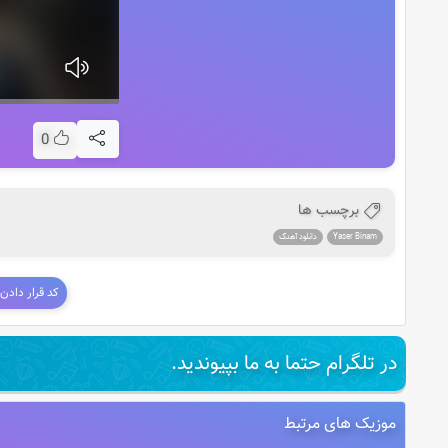
0
برچسب ها
Yaser Binam
دانلود آهنگ
کد قرار دادن
در تلگرام حتما به ما بپیوندید.
موزیک های مرتبط