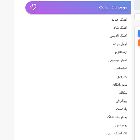
موضوعات سایت
آهنگ جدید
آهنگ شاد
آهنگ قدیمی
اجرای زنده
نوستالژی
اخبار موسیقی
اختصاصی
به زودی
بیت رایگان
بیکلام
بیوگرافی
پادکست
پخش هماهنگ
ریمیکس
تک آهنگ عربی