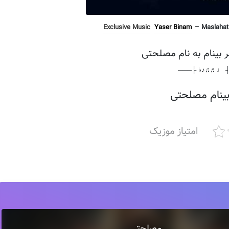
Exclusive Music
Yaser Binam
– Maslahati
ر بینام به نام مصلحتی
───┤ ♩♬♫♪♭ 
بینام مصلحتی
امتیاز موزیک