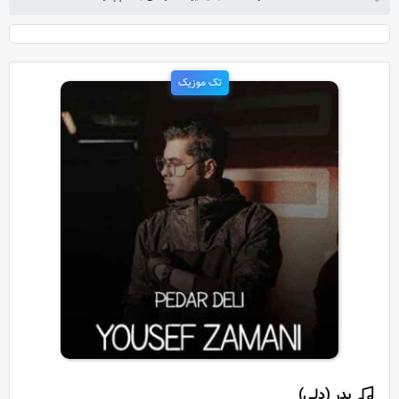
تک موزیک
پدر (دلی)