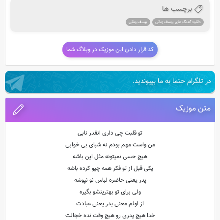
برچسب ها
دانلود آهنگ های یوسف زمانی
یوسف زمانی
کد قرار دادن این موزیک در وبلاگ شما
در تلگرام حتما به ما بپیوندید.
متن موزیک
تو قلبت چی داری انقدر نابی
من واست مهم بودم نه شبای بی خوابی
هیچ حسی نمیتونه مثل این باشه
یکی قبل از تو فکر همه چیو کرده باشه
پدر یعنی حاضره لباس نو نپوشه
ولی برای تو بهترینشو بگیره
از اولم معنی پدر یعنی عبادت
خدا هیچ پدری رو هیچ وقت نده خجالت