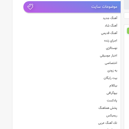
موضوعات سایت
آهنگ جدید
آهنگ شاد
آهنگ قدیمی
اجرای زنده
نوستالژی
اخبار موسیقی
اختصاصی
به زودی
بیت رایگان
بیکلام
بیوگرافی
پادکست
پخش هماهنگ
ریمیکس
تک آهنگ عربی