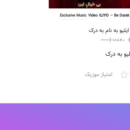
Exclusive Music
Video
ILIYO
– Be Darak 
ایلیو به نام به درک
───┤ ♩♬♫♪♭ 
لیو به درک
امتیاز موزیک