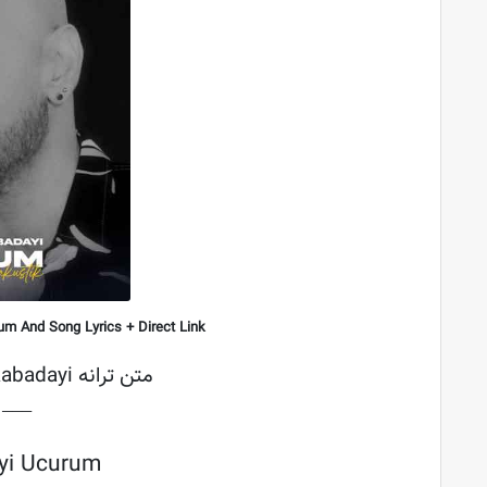
um
And Song Lyrics + Direct Link
متن ترانه Soner Sarikabadayi به نام Ucurum
├───
ayi Ucurum