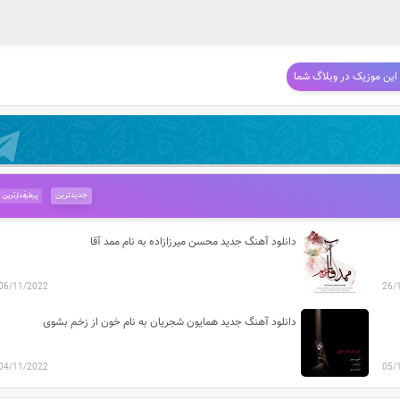
 این موزیک در وبلاگ شما
جدیدترین
پرطرفدارترین
دانلود آهنگ جدید محسن میرزازاده به نام ممد آقا
06/11/2022
26/
دانلود آهنگ جدید همایون شجریان به نام خون از زخم بشوی
04/11/2022
05/