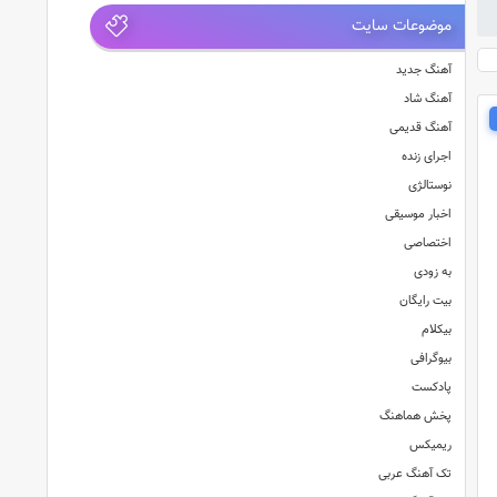
موضوعات سایت
آهنگ جدید
آهنگ شاد
آهنگ قدیمی
اجرای زنده
نوستالژی
اخبار موسیقی
اختصاصی
به زودی
بیت رایگان
بیکلام
بیوگرافی
پادکست
پخش هماهنگ
ریمیکس
تک آهنگ عربی