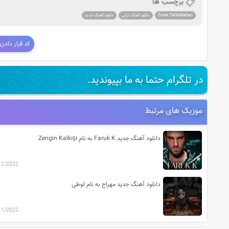
برچسب ها
Soner Sarikabadayi
دانلود آهنگ ترکی
دانلود آهنگ جدید
کد قرار دادن
در تلگرام حتما به ما بپیوندید.
موزیک های مرتبط
دانلود آهنگ جدید Faruk K به نام Zengin Kalkışı
12/2022
دانلود آهنگ جدید مهراج به نام لوطی
11/2022