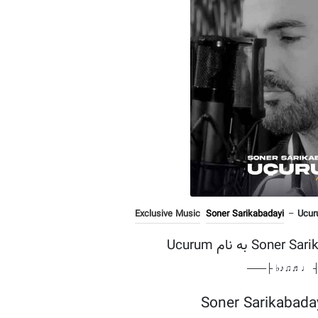
Exclusive Music
Soner Sarikabadayi
–
Ucur
───┤ ♩♬♫♪♭ 
Soner Sarikabad