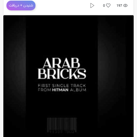
دانلود آهنگ جدید آرتا و کوروش به نام Jealous
شنیدن + دریافت
0
197
دانلود آهنگ جدید
آرتا و کوروش
به نام
Jealous
دانلود موزیک Jealous از آرتا و کوروش با کیفیت اورجینال
– Jealous (Remix) And Song Lyrics + Direct Link
Arta & Koorosh
Exclusive Music