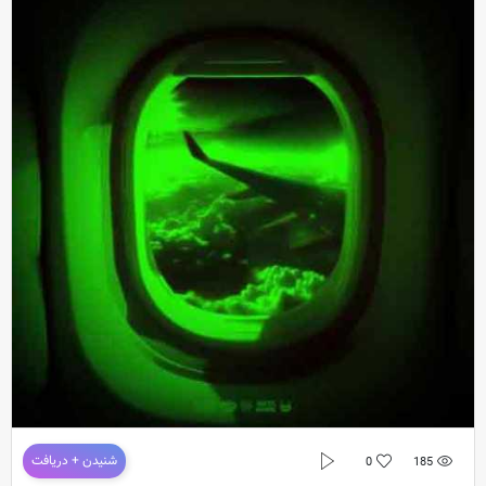
– Are And Song Lyrics + Direct Link
Arta & Koorosh
Exclusive Music
دانلود آهنگ جدید آرتا و کوروش به نام زندگی همینه (ورژن جدید)
شنیدن + دریافت
0
185
دانلود آهنگ جدید
آرتا و کوروش
به نام
زندگی همینه (ورژن جدید)