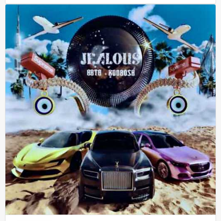
دانلود موزیک زندگی همینه (ورژن جدید) از آرتا و کوروش با کیفیت 
– Zendegi Hamine (New Version) And Song Lyrics + Direct Link
Arta & Koorosh
Exclusive Music