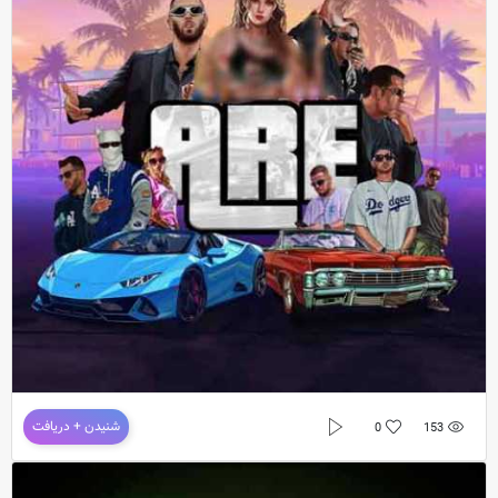
دانلود آهنگ جدید آرتا و کوروش به نام آره
شنیدن + دریافت
0
153
دانلود آهنگ جدید
آرتا و کوروش
به نام
آره
دانلود موزیک آره از آرتا و کوروش با کیفیت اورجینال