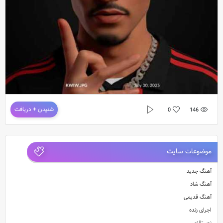
دانلود آهنگ جدید گوچی فلیم به نام زازا
شنیدن + دریافت
0
146
دانلود آهنگ جدید
گوچی فلیم
به نام
زازا
دانلود موزیک زازا از گوچی فلیم با کیفیت اورجینال
موضوعات سایت
آهنگ جدید
آهنگ شاد
آهنگ قدیمی
اجرای زنده