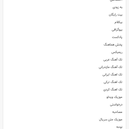
به زودی
بیت رایگان
بیکلام
بیوگرافی
پادکست
پخش هماهنگ
ریمیکس
تک آهنگ عربی
تک آهنگ مازندرانی
تک اهنگ ایرانی
تک اهنگ ترکی
تک اهنگ کردی
موزیک ویدئو
درخواستی
مصاحبه
موزیک متن سریال
نوحه