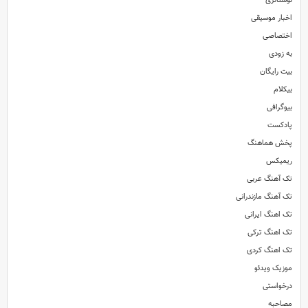
نوستالژی
اخبار موسیقی
اختصاصی
xclusive A
به زودی
بیت رایگان
بیکلام
بیوگرافی
پادکست
پخش هماهنگ
ریمیکس
تک آهنگ عربی
تک آهنگ مازندرانی
تک اهنگ ایرانی
تک اهنگ ترکی
تک اهنگ کردی
موزیک ویدئو
درخواستی
مصاحبه