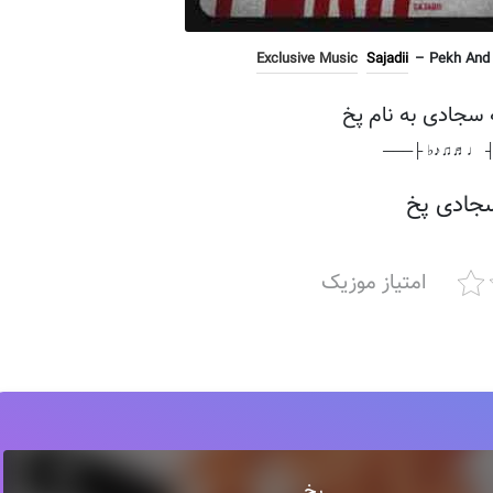
Exclusive Music
Sajadii
– Pekh And S
 سجادی به نام پخ
───┤ ♩♬♫♪♭ 
جادی پخ
امتیاز موزیک