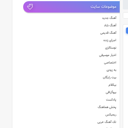
موضوعات سایت
آهنگ جدید
آهنگ شاد
آهنگ قدیمی
اجرای زنده
نوستالژی
اخبار موسیقی
اختصاصی
به زودی
بیت رایگان
بیکلام
بیوگرافی
پادکست
پخش هماهنگ
ریمیکس
تک آهنگ عربی